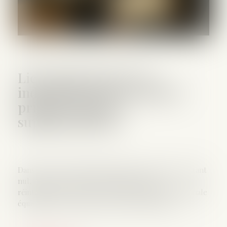
Licenciement nul : les
indemnités doivent inclure
primes et heures
supplémentaires
Dans le cadre d’un licenciement reconnu comme étant
nul, mais où le salarié ne demande pas sa
réintégration, celui-ci a droit à une indemnité minimale
équivalente aux salaires des six derniers mois...