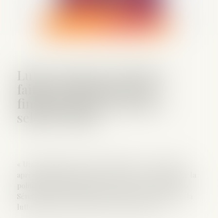
Lutte contre les violences
faites aux femmes : des
financements à renforcer
selon le Sénat
« Une grande cause encore mal dotée » : cinq mois
après un bilan au vitriol de la Cour des comptes sur la
politique d’égalité femmes-hommes, un rapport du
Sénat épingle les montants « dérisoires » alloués à la
lutte contre les violences faites aux femmes...