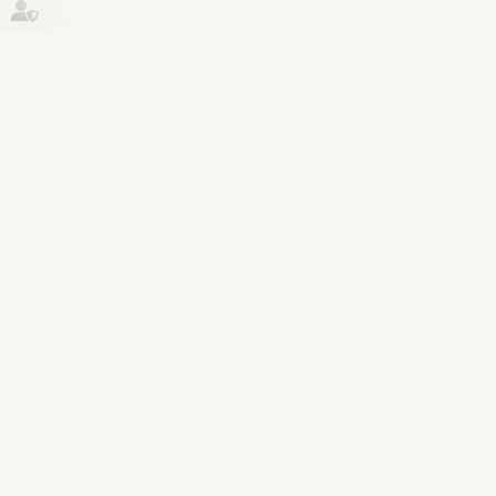
Historique
Filiation
21
juil.
Retour d’un enfant déplacé
illicitement : la stabilité affective et
scolaire ne caractérise pas une
situation intolérable