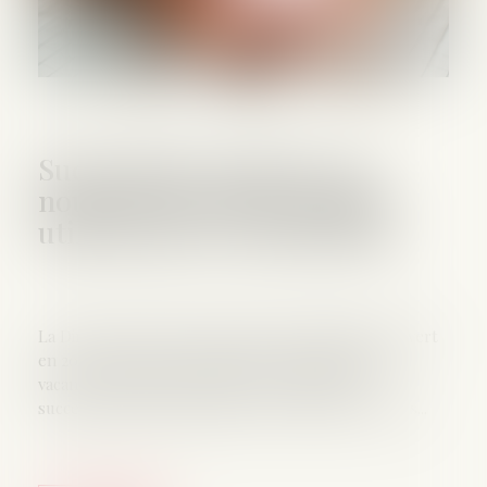
Successions vacantes : de
nouveaux services en ligne
utiles pour les collectivités
La Direction générale des Finances publiques a ouvert
en 2022 un service en ligne pour les successions
vacantes. Depuis cette année, ce Portail des
successions vacantes propose de nouveaux services...