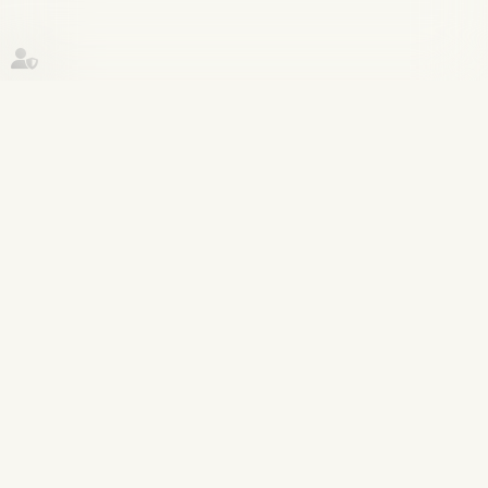
Historique
Couples et régime matrimoniaux
29
juin
Le collatéral engagé dans un PACS
ne peut pas bénéficier de
l’exonération prévue par l’art. 796-0-