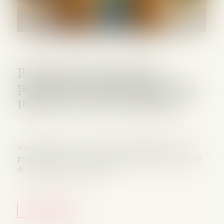
Recherche de paternité :
pourquoi la loi française peut
primer sur la loi étrangère ?
Selon l’article 311-14 du Code civil, la filiation est en
principe régie par la loi personnelle de la mère au jour
de la naissance de l’enfant...
Lire la suite