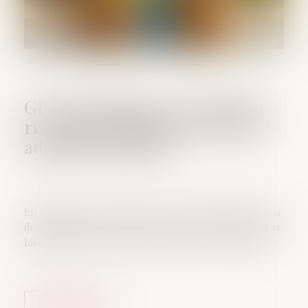
GPA à l'étranger : l'exequatur
reconnaît la filiation, pas une
adoption plénière
En principe, une décision étrangère établissant un lien
de filiation produit ses effets en France sans exequatur
lorsqu'elle ne nécessite aucune mesure d'exécution...
Lire la suite