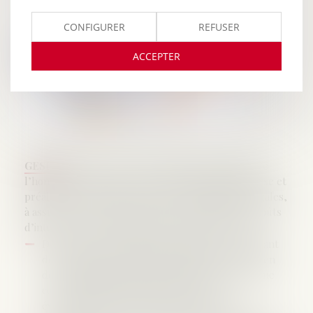
CONFIGURER
REFUSER
ACCEPTER
GESICA
dans le respect de la liberté de fixation de
l’honoraire, mais soucieux d’une information précise et
préalable, s’engagent, au-delà des obligations légales,
à assurer une clarté complète et sincère sur les coûts
d’intervention en observant les règles suivantes :
Donner une information préalable sur le montant
des provisions et honoraires (forfait) ou le moyen
de le déterminer (temps passé) ou proposer une
convention d’honoraires comportant
éventuellement un honoraire de résultat.