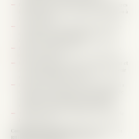
Formaliser par écrit une proposition des honoraires
frais et débours qui sera soumise à la signature ou à
l’accord du client.
Avertir le client, en cas d’événement susceptible
de modifier le montant initialement prévu, en
raison de l’évolution du dossier.
Fournir sur simple demande un état détaillé des
diligences effectuées ;
En cas d’honoraire au temps passé, établir au fur et
à mesure des diligences une facturation et en tenir
régulièrement informé le client.
Remettre au client au terme de la mission qui lui a
été confiée, ou à la clôture du dossier, un compte
détaillé, précisant les diligences accomplies et
rappelant l’ensemble des sommes appelées.
Afficher et porter à la connaissance de la clientèle
la présente charte.
Conformément aux dispositions de l’article 10 du
RIU cette charte pourra être portée à la