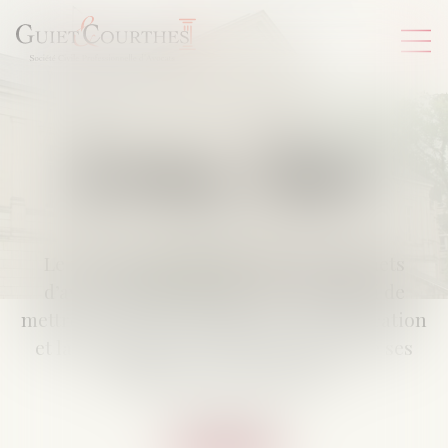
Le réseau Gesica
Le réseau
GESICA
regroupe des cabinets
d’avocats indépendants qui ont choisi de
mettre en valeur la qualité de communication
et la transparence de l’honoraire entre ses
membres et leurs clients.
En savoir plus